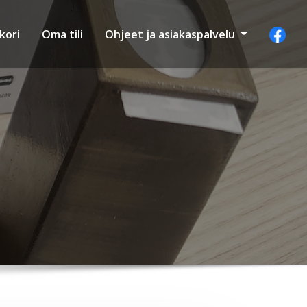
kori
Oma tili
Ohjeet ja asiakaspalvelu