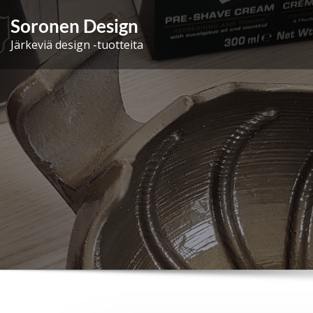
Skip
Soronen Design
to
Järkeviä design -tuotteita
content