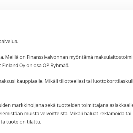
alvelua.
a. Meillä on Finanssivalvonnan myöntämä maksulaitostoimilu
t Finland Oy on osa OP Ryhmää.
ksusi kauppiaalle. Mikäli tiliotteellasi tai luottokorttilask
uiden markkinoijana sekä tuotteiden toimittajana asiakkaa
ttelemistään muista velvoitteista. Mikäli haluat reklamoida ta
 tuote on tilattu.