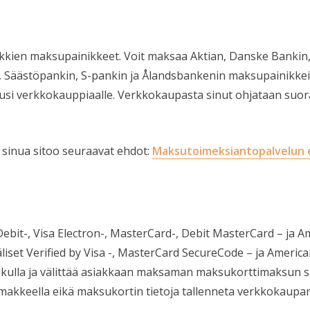
nkkien maksupainikkeet. Voit maksaa Aktian, Danske Banki
Säästöpankin, S-pankin ja Ålandsbankenin maksupainikkeill
usi verkkokauppiaalle. Verkkokaupasta sinut ohjataan suo
sinua sitoo seuraavat ehdot:
Maksutoimeksiantopalvelun 
bit-, Visa Electron-, MasterCard-, Debit MasterCard – ja Am
set Verified by Visa -, MasterCard SecureCode – ja America
skulla ja välittää asiakkaan maksaman maksukorttimaksun 
makkeella eikä maksukortin tietoja tallenneta verkkokaupan 