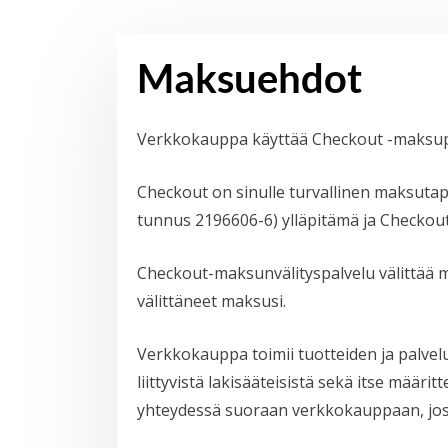
Maksuehdot
Verkkokauppa käyttää Checkout -maksup
Checkout on sinulle turvallinen maksutap
tunnus 2196606-6) ylläpitämä ja Checkou
Checkout-maksunvälityspalvelu välittää ma
välittäneet maksusi.
Verkkokauppa toimii tuotteiden ja palvel
liittyvistä lakisääteisistä sekä itse määri
yhteydessä suoraan verkkokauppaan, josta