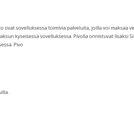
 ovat sovelluksessa toimivia palveluita, joilla voi maksaa verk
ksun kyseisessä sovelluksessa. Pivolla onnistuvat lisäksi S
sessa. Pivo
lla.