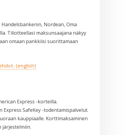
n, Handelsbankenin, Nordean, Oma
a. Tiliotteellasi maksunsaajana näkyy
raan omaan pankkiisi suorittamaan
ehdot.
(english)
erican Express -korteilla.
n Express SafeKey -todentamispalvelut.
suoraan kauppiaalle. Korttimaksaminen
järjestelmiin.