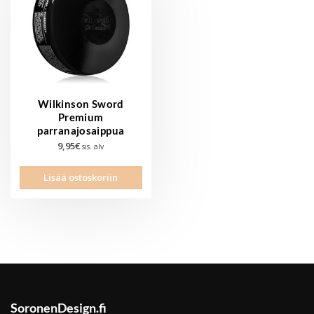
Wilkinson Sword
Premium
parranajosaippua
9,95
€
sis. alv
Lisää ostoskoriin
SoronenDesign.fi