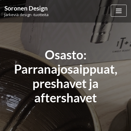
Skip
Soronen Design
to
Järkeviä design -tuotteita
content
Osasto:
Parranajosaippuat,
preshavet ja
aftershavet