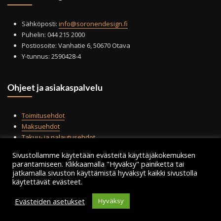
Sähköposti:
info@soronendesign.fi
Puhelin: 044 215 2000
Postiosoite: Vanhatie 6, 50670 Otava
Y-tunnus: 2590428-4
Ohjeet ja asiakaspalvelu
Toimitusehdot
Maksuehdot
Takuu- ja palautusehdot
Tilauksen peruminen
Sivustollamme käytetään evästeitä käyttäjäkokemuksen
Tietosuojailmoitus
parantamiseen. Klikkaamalla "Hyväksy" painiketta tai
jatkamalla sivuston käyttämistä hyväksyt kaikki sivustolla
käytettävät evästeet.
Evästeiden asetukset
Hyväksy
Copyright © 2021 | Soronen Design