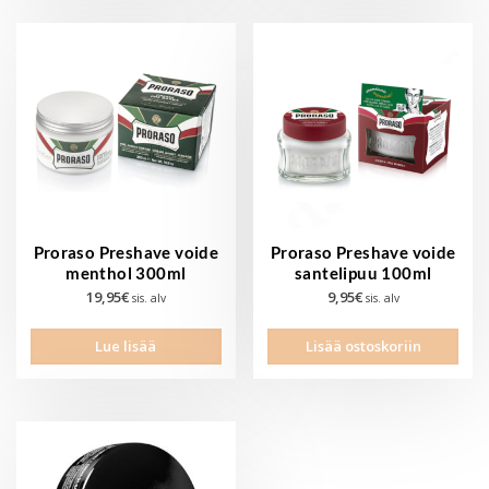
Proraso Preshave voide
Proraso Preshave voide
menthol 300ml
santelipuu 100ml
19,95
€
9,95
€
sis. alv
sis. alv
Lue lisää
Lisää ostoskoriin