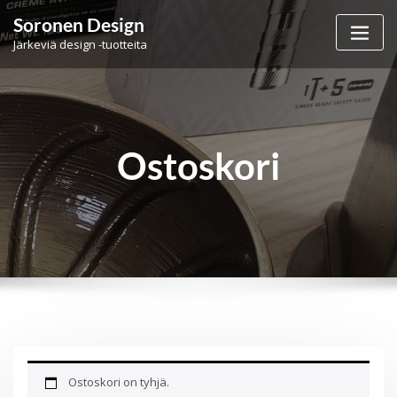
Skip
Soronen Design
to
Järkeviä design -tuotteita
content
Ostoskori
Ostoskori on tyhjä.