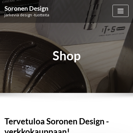
Skip
Soronen Design
to
Järkeviä design -tuotteita
content
Shop
Tervetuloa Soronen Design -
verkkokauppaan!