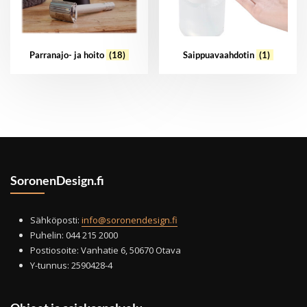
Parranajo- ja hoito
(18)
Saippuavaahdotin
(1)
SoronenDesign.fi
Sähköposti:
info@soronendesign.fi
Puhelin: 044 215 2000
Postiosoite: Vanhatie 6, 50670 Otava
Y-tunnus: 2590428-4