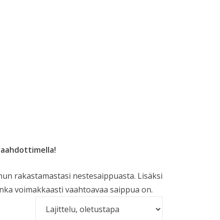
vaahdottimella!
un rakastamastasi nestesaippuasta. Lisäksi
uinka voimakkaasti vaahtoavaa saippua on.