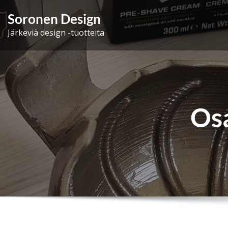
Skip
Soronen Design
to
Järkeviä design -tuotteita
content
Os