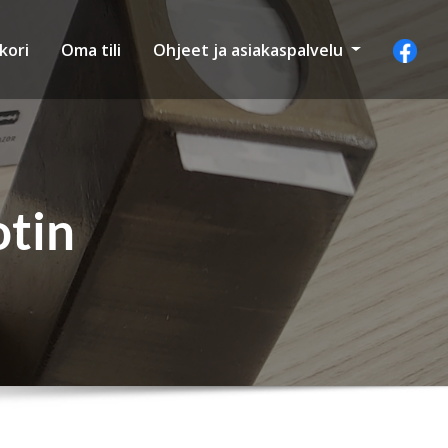
kori
Oma tili
Ohjeet ja asiakaspalvelu
tin