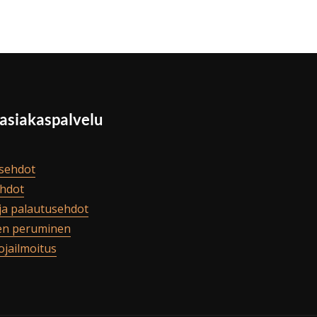
 asiakaspalvelu
sehdot
hdot
ja palautusehdot
en peruminen
ojailmoitus