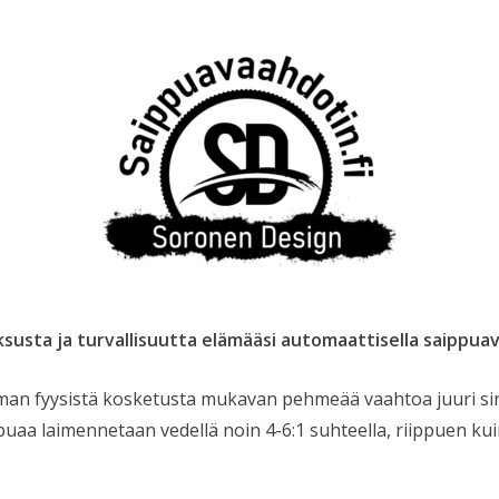
uksusta ja turvallisuutta elämääsi automaattisella saippua
man fyysistä kosketusta mukavan pehmeää vaahtoa juuri sin
ppuaa laimennetaan vedellä noin 4-6:1 suhteella, riippuen k