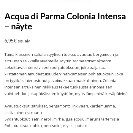
Acqua di Parma Colonia Intensa
– näyte
6,95
€
sis. alv
Tämä klassinen italialaistyylinen tuoksu avautuu bergamotin ja
sitruunan raikkailla vivahteilla. Myrtin aromaattiset aksentit
sekoittuvat intensiiviseen pohjatuoksuun, joka paljastaa
kiistattoman ainutlaatuisuuden: nahkamaisen pohjatuoksun, joka
on tyylikäs, hienostunut ja voimakkaan maskuliininen. Colonia
Intensan sitruksinen raikkaus tekee tuoksusta erinomaisen
vaihtoehdon jokapäiväiseen käyttöön, myös lämpiminä kesäpäivinä.
Avaustuoksut: sitrukset, bergamontti, inkivääri, kardemumma,
sisilialainen sitruuna
Sydäntuoksut: setri, neroli, mirha, guaiacpuu, maruna/artemisia
Pohjatuoksut: nahka, bentsoiini, myski, patsuli