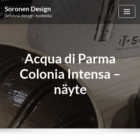
Skip
Soronen Design
to
Järkeviä design -tuotteita
content
Acqua di Parma
Colonia Intensa –
näyte