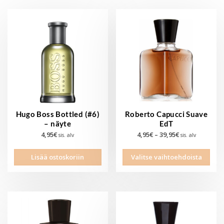
Hugo Boss Bottled (#6)
Roberto Capucci Suave
– näyte
EdT
Hintaluokka:
4,95
€
4,95
€
–
39,95
€
sis. alv
sis. alv
4,95€
Tällä
-
Lisää ostoskoriin
Valitse vaihtoehdoista
tuott
39,95€
on
use
muu
Voit
tehd