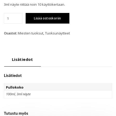
3ml näyte riittää noin 10 käyttökertaan.
Acqua
Lisää ostoskoriin
di
Parma
Colonia
Osastot:
Miesten tuoksut
,
Tuoksunäytteet
Intensa
-
näyte
määrä
Lisätiedot
Lisätiedot
Pullokoko
100ml, 3ml näyte
Tutustu myös