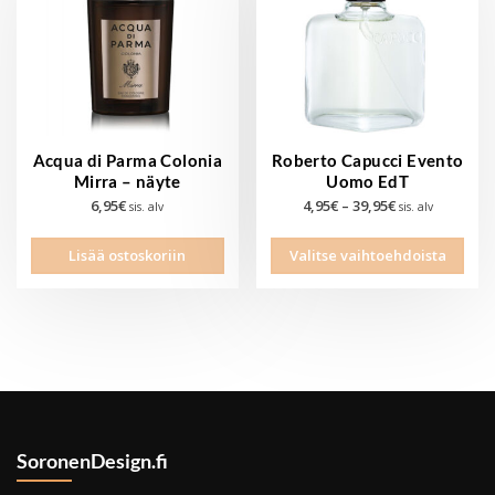
vali
tuot
sivul
Acqua di Parma Colonia
Roberto Capucci Evento
Mirra – näyte
Uomo EdT
Hintaluokka:
6,95
€
4,95
€
–
39,95
€
sis. alv
sis. alv
4,95€
Tällä
-
Lisää ostoskoriin
Valitse vaihtoehdoista
tuott
39,95€
on
use
muu
Voit
tehd
vali
tuot
SoronenDesign.fi
sivul