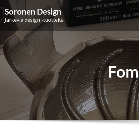
Skip
Soronen Design
to
Järkeviä design -tuotteita
content
Fomo