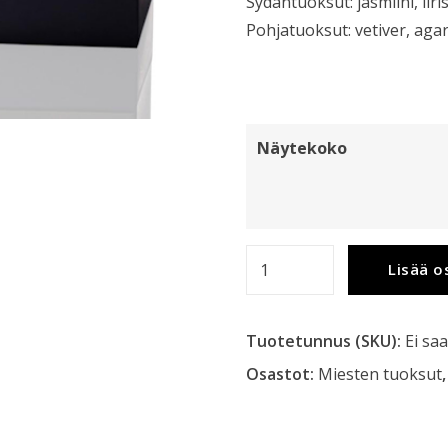
Sydäntuoksut: jasmiini, iiri
Pohjatuoksut: vetiver, ag
Näytekoko
Fomo
Lisää o
-
A
Tuotetunnus (SKU):
Ei saa
Fraghead's
Asylum
Osastot:
Miesten tuoksut
määrä