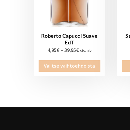
Roberto Capucci Suave
S
EdT
Hintaluokka:
4,95
€
–
39,95
€
sis. alv
4,95€
Tällä
Valitse vaihtoehdoista
-
tuotteella
39,95€
on
useampi
muunnelma.
Voit
tehdä
valinnat
tuotteen