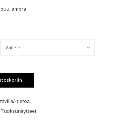
s
arpuu, ambra
stoskoriin
tavilla/-tietoa
,
Tuoksunäytteet