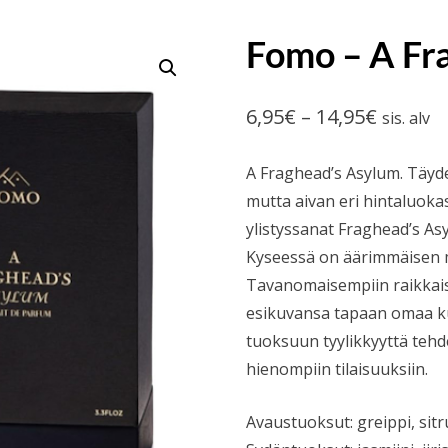
Fomo – A Fr
Hintalu
6,95
€
–
14,95
€
sis. alv
6,95€
A Fraghead’s Asylum. Täyde
-
mutta aivan eri hintaluokas
14,95€
ylistyssanat Fraghead’s Asy
Kyseessä on äärimmäisen m
Tavanomaisempiin raikkais
esikuvansa tapaan omaa ku
tuoksuun tyylikkyyttä tehd
hienompiin tilaisuuksiin.
Avaustuoksut: greippi, sit