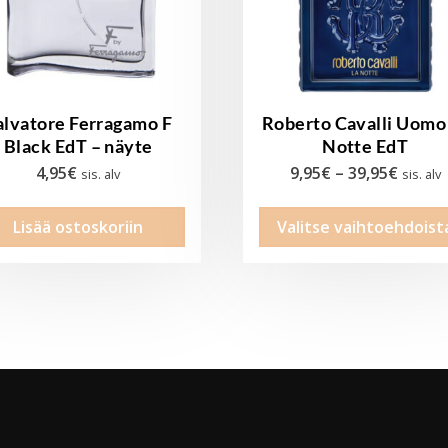
alvatore Ferragamo F
Roberto Cavalli Uomo
Black EdT – näyte
Notte EdT
Hintal
4,95
€
9,95
€
–
39,95
€
sis. alv
sis. alv
9,95€
Lisää ostoskoriin
Valitse vaihtoehdoist
-
39,95€