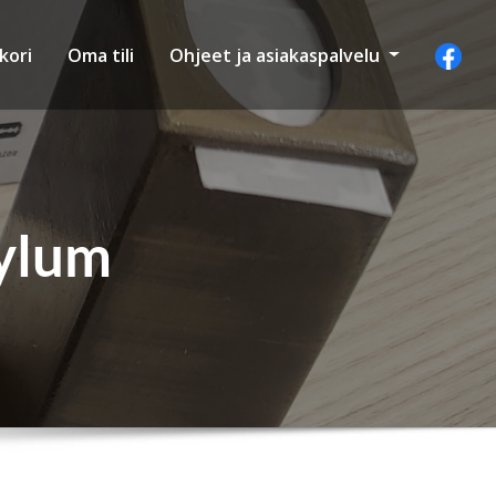
kori
Oma tili
Ohjeet ja asiakaspalvelu
sylum