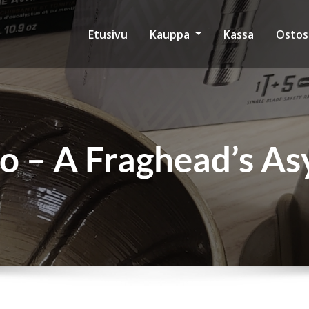
Etusivu
Kauppa
Kassa
Ostos
 – A Fraghead’s A