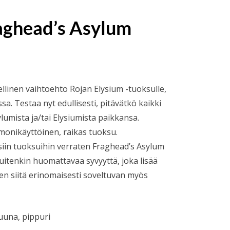
aghead’s Asylum
okka:
llinen vaihtoehto Rojan Elysium -tuoksulle,
sa. Testaa nyt edullisesti, pitävätkö kaikki
lumista ja/tai Elysiumista paikkansa.
onikäyttöinen, raikas tuoksu.
iin tuoksuihin verraten Fraghead’s Asylum
itenkin huomattavaa syvyyttä, joka lisää
en siitä erinomaisesti soveltuvan myös
ruuna, pippuri