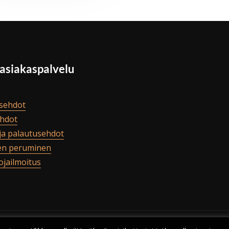
 asiakaspalvelu
sehdot
hdot
ja palautusehdot
en peruminen
ojailmoitus