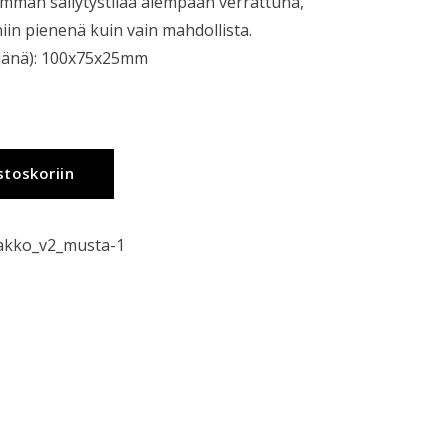
män säilytystilaa aiempaan verrattuna,
iin pienenä kuin vain mahdollista.
hjänä): 100x75x25mm
stoskoriin
akko_v2_musta-1