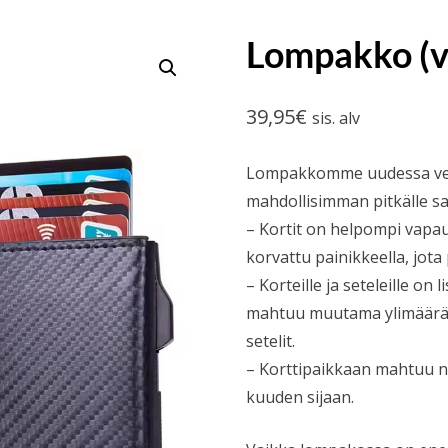
Lompakko (v2
39,95
€
sis. alv
Lompakkomme uudessa ver
mahdollisimman pitkälle 
– Kortit on helpompi vapa
korvattu painikkeella, jota
– Korteille ja seteleille on 
mahtuu muutama ylimääräi
setelit.
– Korttipaikkaan mahtuu ny
kuuden sijaan.