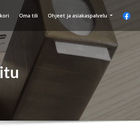
kori
Oma tili
Ohjeet ja asiakaspalvelu
itu