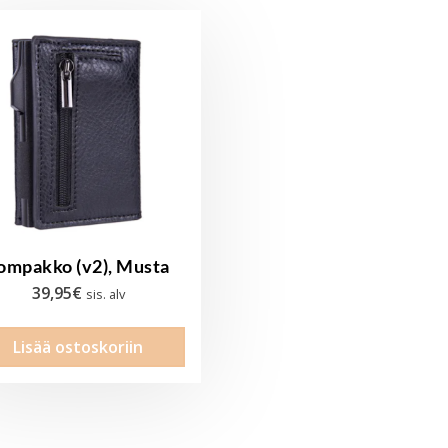
ompakko (v2), Musta
39,95
€
sis. alv
Lisää ostoskoriin