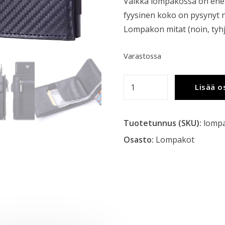
Vaikka lompakossa on enem
fyysinen koko on pysynyt n
Lompakon mitat (noin, ty
Varastossa
Lompakko
Lisää o
(v2),
Hiilikuitu
Tuotetunnus (SKU):
lomp
määrä
Osasto:
Lompakot