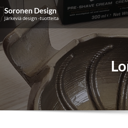
Skip
Soronen Design
to
Järkeviä design -tuotteita
content
Lo