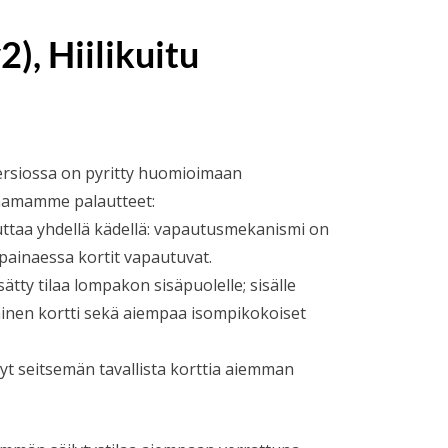
), Hiilikuitu
siossa on pyritty huomioimaan
saamamme palautteet:
uttaa yhdellä kädellä: vapautusmekanismi on
 painaessa kortit vapautuvat.
lisätty tilaa lompakon sisäpuolelle; sisälle
nen kortti sekä aiempaa isompikokoiset
t seitsemän tavallista korttia aiemman