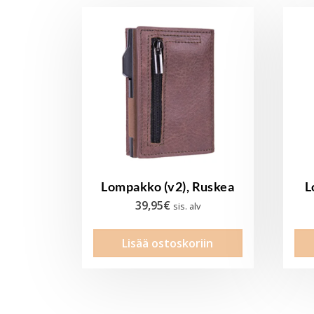
Lompakko (v2), Ruskea
L
39,95
€
sis. alv
Lisää ostoskoriin