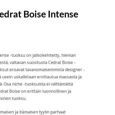
edrat Boise Intense
okka:
ense -tuoksu on jatkokehitetty, hieman
estä, valtavan suositusta Cedrat Boise -
oksut eroavat tavanomaisemmista designer -
sä usein uskalletaan erottautua massasta ja
jä. Osa niche -tuoksuista ei välttämättä
edrat Boise on erittäin luonnollinen ja
ksinen tuoksu.
maisen ja itämaisen tyylin parhaat