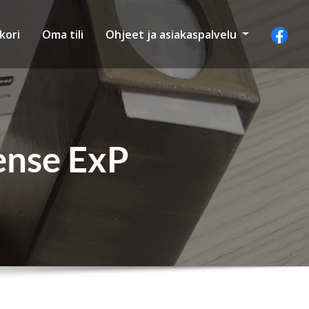
kori
Oma tili
Ohjeet ja asiakaspalvelu
ense ExP