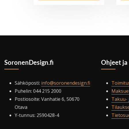
39,95€
on
useampi
muunnelma.
Voit
tehdä
valinnat
tuotteen
SoronenDesign.fi
Ohjeet ja
sivulla.
Sähköposti:
info@soronendesign.fi
Toimitu
Puhelin: 044 215 2000
Maksue
Postiosoite: Vanhatie 6, 50670
Takuu- 
Otava
Tilauks
Y-tunnus: 2590428-4
Tietosu