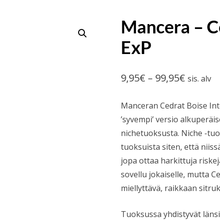
Mancera – C
ExP
Hintalu
9,95
€
–
99,95
€
sis. alv
9,95€
Manceran Cedrat Boise Int
-
’syvempi’ versio alkuperäis
99,95€
nichetuoksusta. Niche -tu
tuoksuista siten, että niis
jopa ottaa harkittuja riske
sovellu jokaiselle, mutta C
miellyttävä, raikkaan sitru
Tuoksussa yhdistyvät länsi