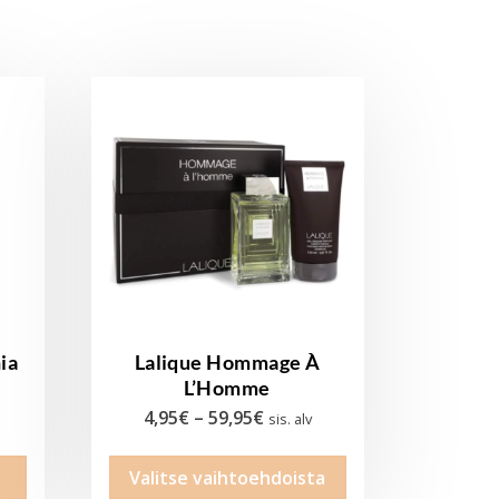
ia
Lalique Hommage À
L’Homme
Hintaluokka:
4,95
€
–
59,95
€
sis. alv
4,95€
Tällä
Valitse vaihtoehdoista
-
tuotteella