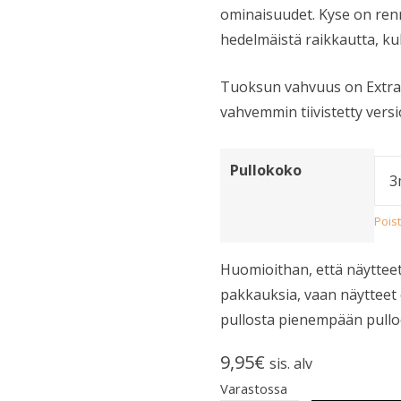
ominaisuudet. Kyse on ren
hedelmäistä raikkautta, kuk
Tuoksun vahvuus on Extrait
vahvemmin tiivistetty versi
Pullokoko
Pois
Huomioithan, että näytteet
pakkauksia, vaan näytteet 
pullosta pienempään pullo
9,95
€
sis. alv
Varastossa