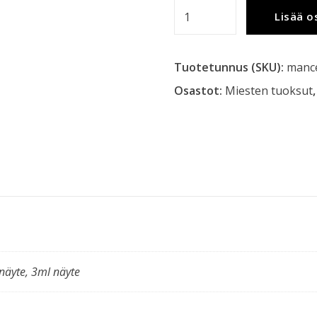
Mancera
Lisää o
-
Cedrat
Tuotetunnus (SKU):
mance
Boise
Intense
Osastot:
Miesten tuoksut
ExP
määrä
näyte, 3ml näyte