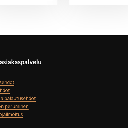
 asiakaspalvelu
sehdot
hdot
ja palautusehdot
en peruminen
ojailmoitus