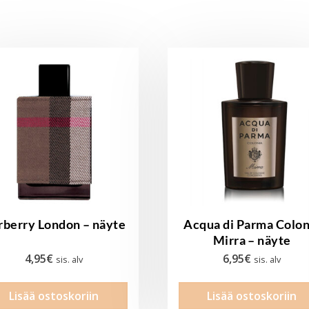
rberry London – näyte
Acqua di Parma Colon
Mirra – näyte
4,95
€
6,95
€
sis. alv
sis. alv
Lisää ostoskoriin
Lisää ostoskoriin