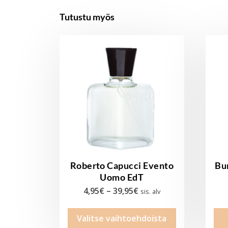
Tutustu myös
Roberto Capucci Evento
Bu
Uomo EdT
Hintaluokka:
4,95
€
–
39,95
€
sis. alv
4,95€
Tällä
Valitse vaihtoehdoista
-
tuotteella