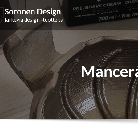
Skip
Soronen Design
to
Järkeviä design -tuotteita
content
Mancera