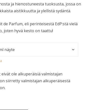
nosta ja hienostuneesta tuoksusta, jossa on
kaista aistikkuutta ja ylellistä sydäntä.
 de Parfum, eli perinteisestä EdP:stä vielä
o, joten hyvä kesto on taattu!
ta
 eivät ole alkuperäisiä valmistajan
on siirretty valmistajan alkuperäisestä
on.