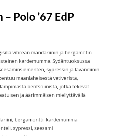
 – Polo ’67 EdP
okka:
sillä vihreän mandariinin ja bergamotin
mausteinen kardemumma. Sydäntuoksussa
eesaminsiementen, sypressin ja lavandiinin
kentuu maanläheisestä vetiveristä,
 lämpimästä bentsoiinista, jotka tekevät
aatuisen ja äärimmäisen miellyttävällä
dariini, bergamontti, kardemumma
nteli, sypressi, seesami