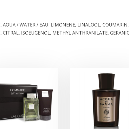
CE, AQUA / WATER / EAU, LIMONENE, LINALOOL, COUMA
CITRAL, ISOEUGENOL, METHYL ANTHRANILATE, GERANIOL,