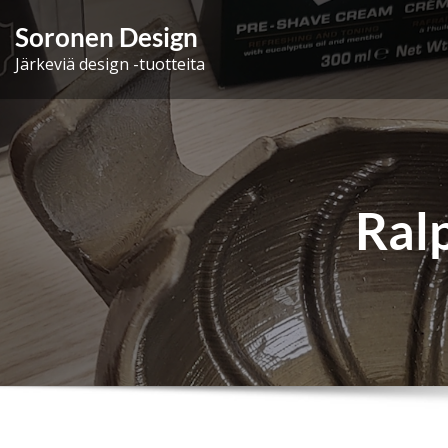
Skip
Soronen Design
to
Järkeviä design -tuotteita
content
Ral