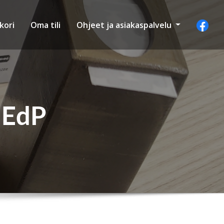
kori
Oma tili
Ohjeet ja asiakaspalvelu
 EdP