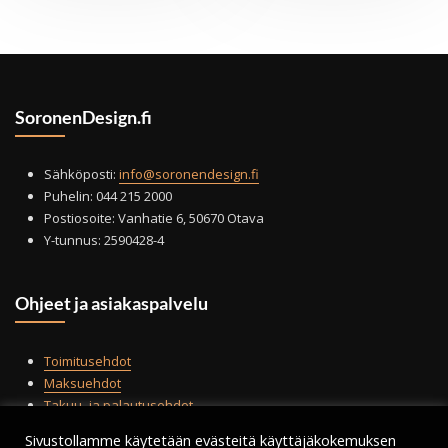
muu
Voit
tehd
vali
tuot
SoronenDesign.fi
sivul
Sähköposti:
info@soronendesign.fi
Puhelin: 044 215 2000
Postiosoite: Vanhatie 6, 50670 Otava
Y-tunnus: 2590428-4
Ohjeet ja asiakaspalvelu
Toimitusehdot
Maksuehdot
Takuu- ja palautusehdot
Tilauksen peruminen
Sivustollamme käytetään evästeitä käyttäjäkokemuksen