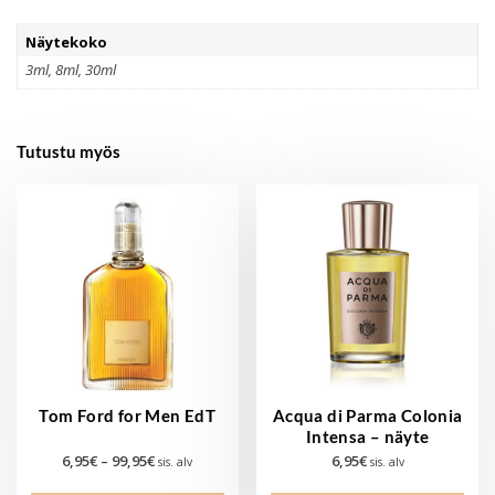
Näytekoko
3ml, 8ml, 30ml
Tutustu myös
Tom Ford for Men EdT
Acqua di Parma Colonia
Intensa – näyte
Hintaluokka:
6,95
€
–
99,95
€
6,95
€
sis. alv
sis. alv
6,95€