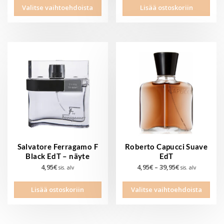
Tällä
-
Valitse vaihtoehdoista
Lisää ostoskoriin
tuotteella
99,95€
on
useampi
muunnelma.
Voit
tehdä
valinnat
tuotteen
sivulla.
Salvatore Ferragamo F
Roberto Capucci Suave
Black EdT – näyte
EdT
Hintaluokka:
4,95
€
4,95
€
–
39,95
€
sis. alv
sis. alv
4,95€
Tällä
-
Lisää ostoskoriin
Valitse vaihtoehdoista
tuott
39,95€
on
use