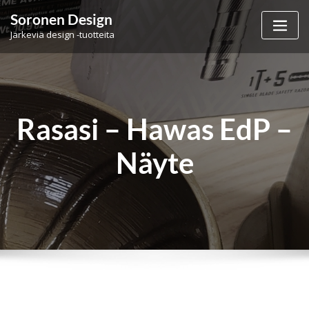
Skip
Soronen Design
to
Järkeviä design -tuotteita
content
Rasasi – Hawas EdP –
Näyte