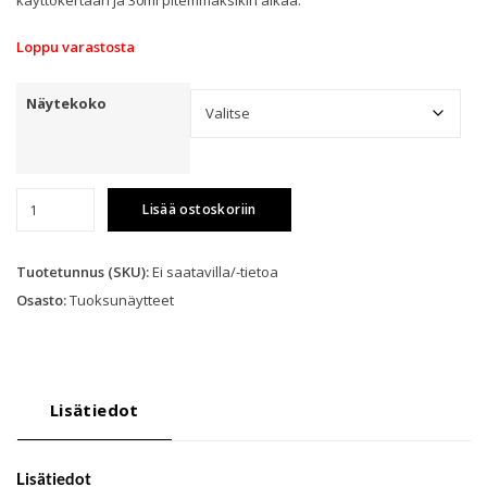
käyttökertaan ja 30ml pitemmäksikin aikaa.
Loppu varastosta
Näytekoko
Rasasi
Lisää ostoskoriin
-
Hawas
EdP
Tuotetunnus (SKU):
Ei saatavilla/-tietoa
-
Osasto:
Tuoksunäytteet
Näyte
määrä
Lisätiedot
Lisätiedot