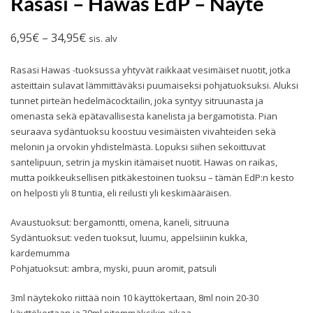
Rasasi – Hawas EdP – Näyte
Hintaluokka:
6,95
€
–
34,95
€
sis. alv
6,95€
Rasasi Hawas -tuoksussa yhtyvät raikkaat vesimäiset nuotit, jotka
-
asteittain sulavat lämmittäväksi puumaiseksi pohjatuoksuksi. Aluksi
34,95€
tunnet pirteän hedelmäcocktailin, joka syntyy sitruunasta ja
omenasta sekä epätavallisesta kanelista ja bergamotista. Pian
seuraava sydäntuoksu koostuu vesimäisten vivahteiden sekä
melonin ja orvokin yhdistelmästä. Lopuksi siihen sekoittuvat
santelipuun, setrin ja myskin itämaiset nuotit. Hawas on raikas,
mutta poikkeuksellisen pitkäkestoinen tuoksu – tämän EdP:n kesto
on helposti yli 8 tuntia, eli reilusti yli keskimääräisen.
Avaustuoksut: bergamontti, omena, kaneli, sitruuna
Sydäntuoksut: veden tuoksut, luumu, appelsiinin kukka,
kardemumma
Pohjatuoksut: ambra, myski, puun aromit, patsuli
3ml näytekoko riittää noin 10 käyttökertaan, 8ml noin 20-30