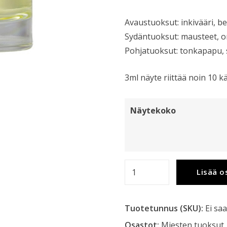
Avaustuoksut: inkivääri, b
Sydäntuoksut: mausteet, orv
Pohjatuoksut: tonkapapu, se
3ml näyte riittää noin 10 k
Näytekoko
Yves
Lisää o
Saint
Laurent
Tuotetunnus (SKU):
Ei saa
L'homme
EdT
Osastot:
Miesten tuoksut