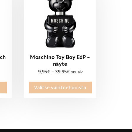
uch
Moschino Toy Boy EdP –
näyte
Hintaluokka:
9,95
€
–
39,95
€
sis. alv
9,95€
Tällä
Valitse vaihtoehdoista
-
tuotteella
39,95€
on
useampi
muunnelma.
Voit