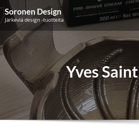
Skip
Soronen Design
to
Järkeviä design -tuotteita
content
Yves Sain