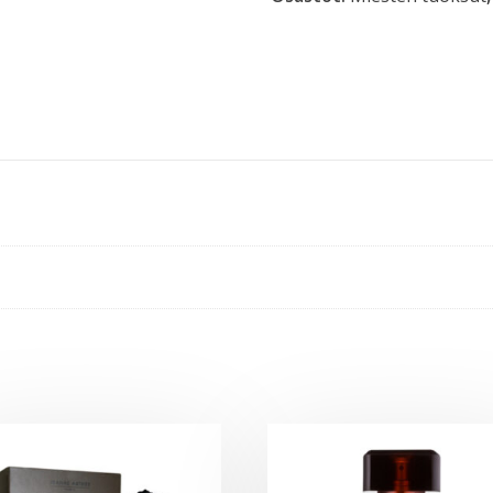
-
Näyte
määrä