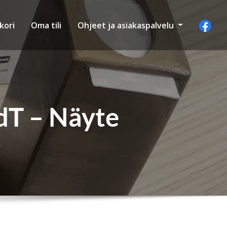
kori
Oma tili
Ohjeet ja asiakaspalvelu
dT – Näyte