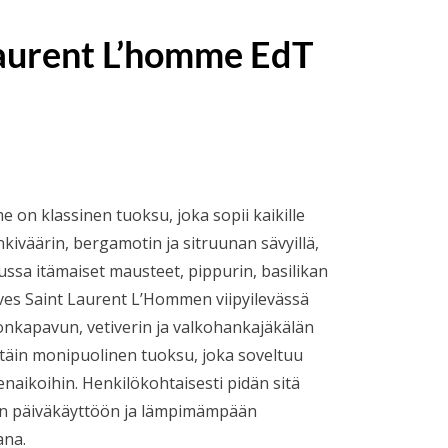
Laurent L’homme EdT
okka:
 on klassinen tuoksu, joka sopii kaikille
kiväärin, bergamotin ja sitruunan sävyillä,
ssa itämaiset mausteet, pippurin, basilikan
ves Saint Laurent L’Hommen viipyilevässä
onkapavun, vetiverin ja valkohankajäkälän
ttäin monipuolinen tuoksu, joka soveltuu
denaikoihin. Henkilökohtaisesti pidän sitä
n päiväkäyttöön ja lämpimämpään
ana.