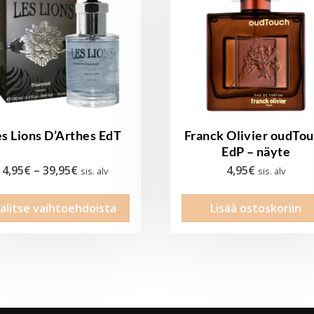
es Lions D’Arthes EdT
Franck Olivier oudTo
EdP – näyte
Hintaluokka:
4,95
€
–
39,95
€
4,95
€
sis. alv
sis. alv
4,95€
Tällä
alitse vaihtoehdoista
Lisää ostoskoriin
-
tuotteella
39,95€
on
useampi
muunnelma.
Voit