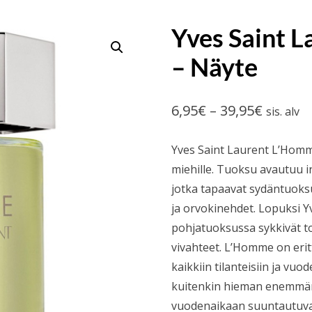
Yves Saint 
– Näyte
Hintalu
6,95
€
–
39,95
€
sis. alv
6,95€
Yves Saint Laurent L’Homme
-
miehille. Tuoksu avautuu in
39,95€
jotka tapaavat sydäntuoksu
ja orvokinehdet. Lopuksi Y
pohjatuoksussa sykkivät t
vivahteet. L’Homme on eri
kaikkiin tilanteisiin ja vuo
kuitenkin hieman enemmä
vuodenaikaan suuntautuv