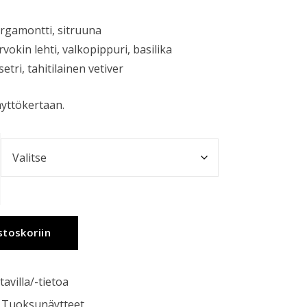
ergamontti, sitruuna
okin lehti, valkopippuri, basilika
tri, tahitilainen vetiver
äyttökertaan.
stoskoriin
tavilla/-tietoa
,
Tuoksunäytteet