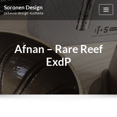
Skip
Soronen Design
to
Järkeviä design -tuotteita
content
Afnan – Rare Reef
ExdP