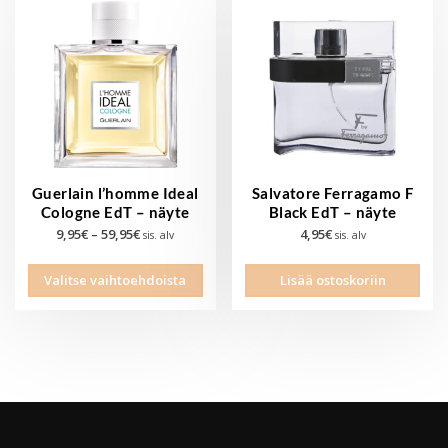
Voit
Voit
tehdä
tehd
valinnat
vali
tuotteen
tuot
sivulla.
sivul
Guerlain l’homme Ideal
Salvatore Ferragamo F
Cologne EdT – näyte
Black EdT – näyte
Hintaluokka:
9,95
€
–
59,95
€
4,95
€
sis. alv
sis. alv
9,95€
Tällä
-
Valitse vaihtoehdoista
Lisää ostoskoriin
tuotteella
59,95€
on
useampi
muunnelma.
Voit
tehdä
valinnat
tuotteen