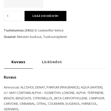
Afnan
Lisää ostoskoriin
-
Rare
Reef
Tuotetunnus (SKU):
Ei saatavilla/-tietoa
ExdP
Osastot:
Miesten tuoksut
,
Tuoksunäytteet
määrä
Kuvaus
Lisätiedot
Kuvaus
Ainesosat: ALCOHOL DENAT, PARFUM (FRAGRANCE), AQUA (WATER),
(+/- MAY CONTAIN) ALPHA – ISOMETHYL LONONE, ALPHA -TERPINENE,
BENZYL BENZOATE, CITRONELLOL, BETA-CARYOPHYLLENE, CAMPHOR,
CARVONE, CINNAMAL, CITRAL, COUMARIN, EUGENOL, FARNESOL,
GERANIOL.