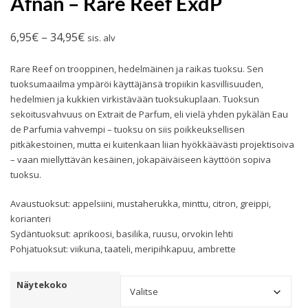
Afnan – Rare Reef ExdP
Hintaluokka:
6,95
€
–
34,95
€
sis. alv
6,95€
Rare Reef on trooppinen, hedelmäinen ja raikas tuoksu. Sen
-
tuoksumaailma ympäröi käyttäjänsä tropiikin kasvillisuuden,
34,95€
hedelmien ja kukkien virkistävään tuoksukuplaan. Tuoksun
sekoitusvahvuus on Extrait de Parfum, eli vielä yhden pykälän Eau
de Parfumia vahvempi – tuoksu on siis poikkeuksellisen
pitkäkestoinen, mutta ei kuitenkaan liian hyökkäävästi projektisoiva
– vaan miellyttävän kesäinen, jokapäiväiseen käyttöön sopiva
tuoksu.
Avaustuoksut: appelsiini, mustaherukka, minttu, citron, greippi,
korianteri
Sydäntuoksut: aprikoosi, basilika, ruusu, orvokin lehti
Pohjatuoksut: viikuna, taateli, meripihkapuu, ambrette
Näytekoko