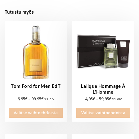
Tutustu myös
Tom Ford for Men EdT
Lalique Hommage À
L’Homme
Hintaluokka:
Hintaluokka:
6,95
€
–
99,95
€
4,95
€
–
59,95
€
sis. alv
sis. alv
6,95€
4,95€
Tällä
Tällä
-
-
Valitse vaihtoehdoista
Valitse vaihtoehdoista
tuotteella
tuott
99,95€
59,95€
on
on
useampi
use
muunnelma.
muu