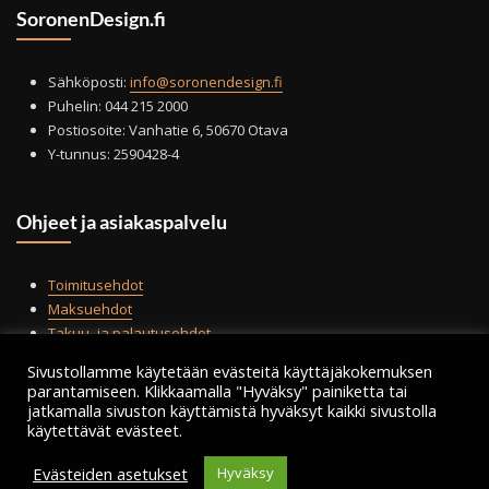
SoronenDesign.fi
sivulla.
Sähköposti:
info@soronendesign.fi
Puhelin: 044 215 2000
Postiosoite: Vanhatie 6, 50670 Otava
Y-tunnus: 2590428-4
Ohjeet ja asiakaspalvelu
Toimitusehdot
Maksuehdot
Takuu- ja palautusehdot
Tilauksen peruminen
Sivustollamme käytetään evästeitä käyttäjäkokemuksen
Tietosuojailmoitus
parantamiseen. Klikkaamalla "Hyväksy" painiketta tai
jatkamalla sivuston käyttämistä hyväksyt kaikki sivustolla
käytettävät evästeet.
Evästeiden asetukset
Hyväksy
Copyright © 2021 | Soronen Design