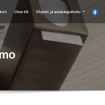
kori
Oma tili
Ohjeet ja asiakaspalvelu
omo