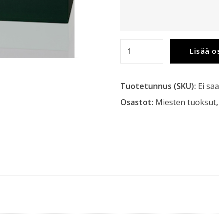
Fomo
Lisää o
-
The
Tuotetunnus (SKU):
Ei saa
Envy
of
Osastot:
Miesten tuoksut
Fomo
määrä