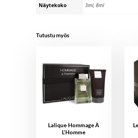
Näytekoko
3ml, 8ml
Tutustu myös
Lalique Hommage À
L
L’Homme