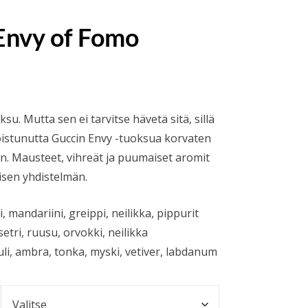
Envy of Fomo
okka:
u. Mutta sen ei tarvitse hävetä sitä, sillä
istunutta Guccin Envy -tuoksua korvaten
. Mausteet, vihreät ja puumaiset aromit
nisen yhdistelmän.
mandariini, greippi, neilikka, pippurit
etri, ruusu, orvokki, neilikka
uli, ambra, tonka, myski, vetiver, labdanum