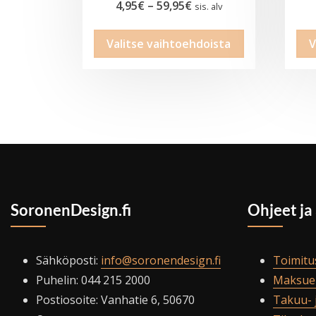
Hintaluokka:
4,95
€
–
59,95
€
sis. alv
4,95€
Tällä
Valitse vaihtoehdoista
V
-
tuotteella
59,95€
on
useampi
muunnelma.
Voit
tehdä
valinnat
tuotteen
SoronenDesign.fi
Ohjeet ja
sivulla.
Sähköposti:
info@soronendesign.fi
Toimitu
Puhelin: 044 215 2000
Maksue
Postiosoite: Vanhatie 6, 50670
Takuu- 