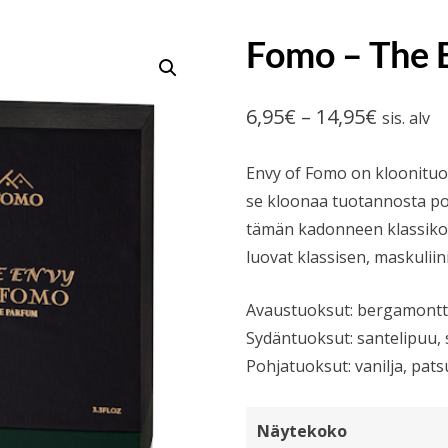
Fomo – The 
Hintalu
6,95
€
–
14,95
€
sis. alv
6,95€
Envy of Fomo on kloonituoks
-
se kloonaa tuotannosta po
14,95€
tämän kadonneen klassikon
luovat klassisen, maskulii
Avaustuoksut: bergamontti, 
Sydäntuoksut: santelipuu, s
Pohjatuoksut: vanilja, pats
Näytekoko