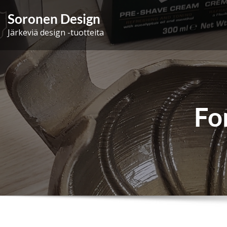
Skip
Soronen Design
to
Järkeviä design -tuotteita
content
Fo