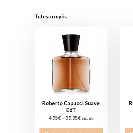
Tutustu myös
Roberto Capucci Suave
R
EdT
Hintaluokka:
4,95
€
–
39,95
€
sis. alv
4,95€
Tällä