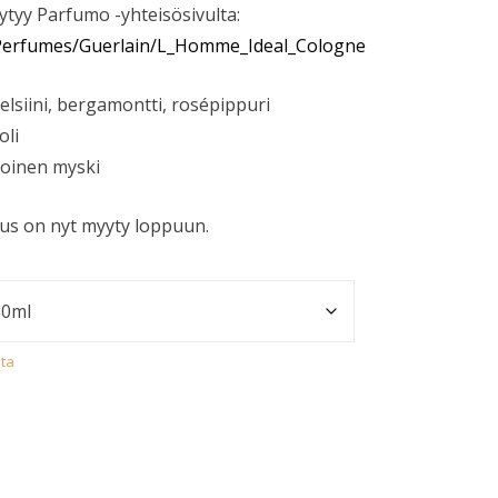
öytyy Parfumo -yhteisösivulta:
/Perfumes/Guerlain/L_Homme_Ideal_Cologne
elsiini, bergamontti, rosépippuri
oli
lkoinen myski
us on nyt myyty loppuun.
sta