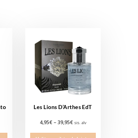
nto
Les Lions D’Arthes EdT
uokka:
Hintaluokka:
4,95
€
–
39,95
€
sis. alv
4,95€
Tällä
Tällä