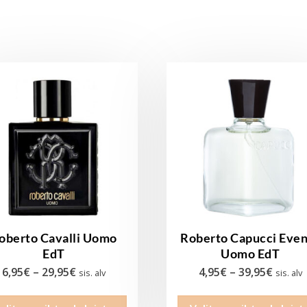
oberto Cavalli Uomo
Roberto Capucci Eve
EdT
Uomo EdT
Hintaluokka:
Hintal
6,95
€
–
29,95
€
4,95
€
–
39,95
€
sis. alv
sis. alv
6,95€
4,95€
Tällä