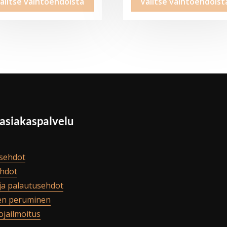
alitse vaihtoehdoista
Valitse vaihtoehdoist
-
-
tuotteella
29,95€
39,95€
on
useampi
muunnelma.
Voit
tehdä
valinnat
tuotteen
 asiakaspalvelu
sivulla.
sehdot
hdot
ja palautusehdot
en peruminen
ojailmoitus