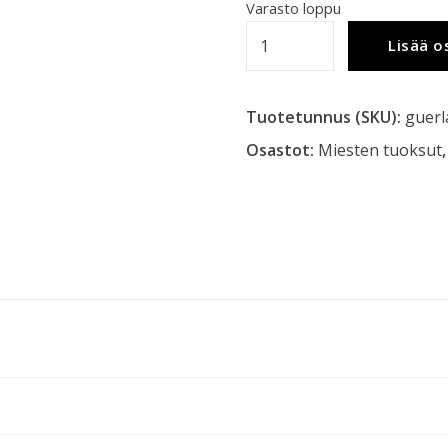
Varasto loppu
Guerlain
Lisää o
l'homme
Ideal
Tuotetunnus (SKU):
guerl
Cologne
EdT
Osastot:
Miesten tuoksut
-
näyte
määrä