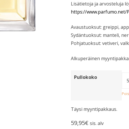
Lisätietoja ja arvosteluja l
https://www.parfumo.net
Avaustuoksut: greippi, app
Sydäntuoksut: manteli, ner
Pohjatuoksut: vetiveri, va
Alkuperäinen myyntipakka
Pullokoko
Poi
Täysi myyntipakkaus.
59,95
€
sis. alv