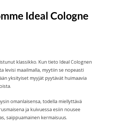
homme Ideal Cologne
okka:
stunut klassikko. Kun tieto Ideal Colognen
 levisi maailmalla, myytiin se nopeasti
än yksityiset myyjät pyytävät huimaavia
oista.
ysin omanlaisensa, todella miellyttävä
rusmaisena ja kuivuessa esiin nousee
s, saippuamainen kermaisuus.