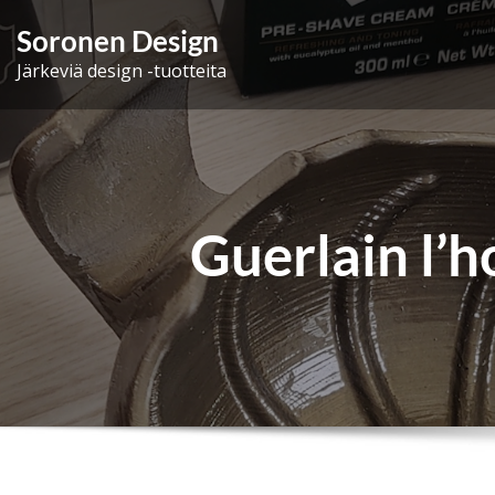
Skip
Soronen Design
to
Järkeviä design -tuotteita
content
Guerlain l’