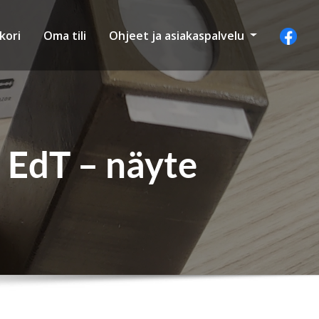
kori
Oma tili
Ohjeet ja asiakaspalvelu
 EdT – näyte