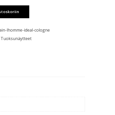
stoskoriin
ain-lhomme-ideal-cologne
,
Tuoksunäytteet