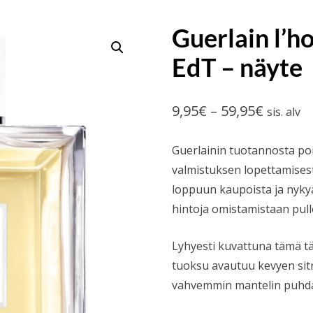
Guerlain l’
EdT – näyte
Hintalu
9,95
€
–
59,95
€
sis. alv
9,95€
Guerlainin tuotannosta poi
-
valmistuksen lopettamisesta
59,95€
loppuun kaupoista ja nykyä
hintoja omistamistaan pull
Lyhyesti kuvattuna tämä tä
tuoksu avautuu kevyen sit
vahvemmin mantelin puhda