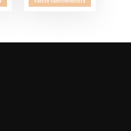
a
Valitse vaihtoehdoista
-
tuotteella
tuotteella
39,95€
on
on
useampi
useampi
muunnelma.
muunnelma.
Voit
Voit
tehdä
tehdä
valinnat
valinnat
tuotteen
tuotteen
sivulla.
sivulla.