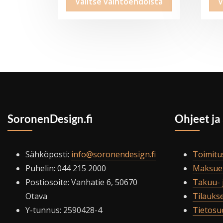
Valitse vaihtoehdoista
V
-
tuotteella
39,95€
on
useampi
muunnelma.
Voit
tehdä
valinnat
tuotteen
SoronenDesign.fi
Ohjeet ja
sivulla.
Sähköposti:
info@soronendesign.fi
Toimitu
Puhelin: 044 215 2000
Maksue
Postiosoite: Vanhatie 6, 50670
Takuu- 
Otava
Tilauks
Y-tunnus: 2590428-4
Tietosu