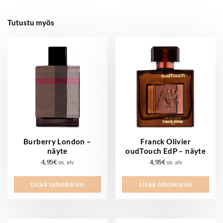
Tutustu myös
Burberry London –
Franck Olivier
näyte
oudTouch EdP – näyte
4,95
€
4,95
€
sis. alv
sis. alv
Lisää ostoskoriin
Lisää ostoskoriin