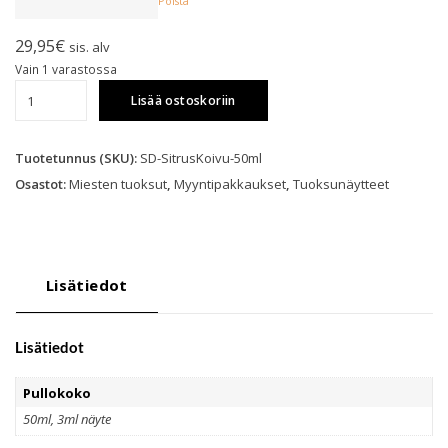
Poista
29,95
€
sis. alv
Vain 1 varastossa
Soronen
Lisää ostoskoriin
Design
-
Sitrus
Tuotetunnus (SKU):
SD-SitrusKoivu-50ml
&
Osastot:
Miesten tuoksut
,
Myyntipakkaukset
,
Tuoksunäytteet
Koivu
EdT
määrä
Lisätiedot
Lisätiedot
Pullokoko
50ml, 3ml näyte