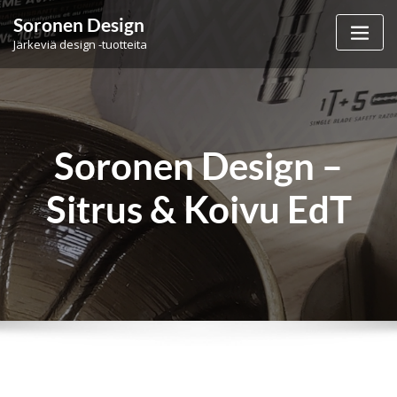
Skip
Soronen Design
to
Järkeviä design -tuotteita
content
Soronen Design –
Sitrus & Koivu EdT