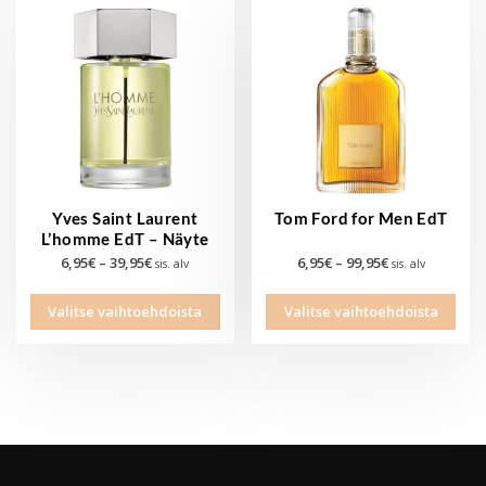
Yves Saint Laurent
Tom Ford for Men EdT
L’homme EdT – Näyte
Hintaluokka:
Hintaluokka:
6,95
€
–
39,95
€
6,95
€
–
99,95
€
sis. alv
sis. alv
6,95€
6,95€
Tällä
Tällä
-
-
Valitse vaihtoehdoista
Valitse vaihtoehdoista
tuotteella
tuott
39,95€
99,95€
on
on
useampi
use
muunnelma.
muu
Voit
Voit
tehdä
tehd
valinnat
vali