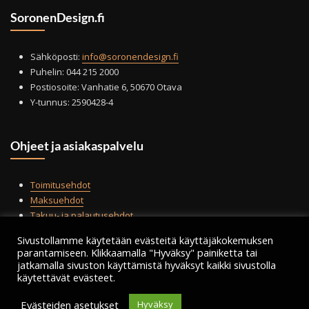
tuotteen
tuot
SoronenDesign.fi
sivulla.
sivul
Sähköposti:
info@soronendesign.fi
Puhelin: 044 215 2000
Postiosoite: Vanhatie 6, 50670 Otava
Y-tunnus: 2590428-4
Ohjeet ja asiakaspalvelu
Toimitusehdot
Maksuehdot
Takuu- ja palautusehdot
Tilauksen peruminen
Sivustollamme käytetään evästeitä käyttäjäkokemuksen
Tietosuojailmoitus
parantamiseen. Klikkaamalla "Hyväksy" painiketta tai
jatkamalla sivuston käyttämistä hyväksyt kaikki sivustolla
käytettävät evästeet.
Evästeiden asetukset
Hyväksy