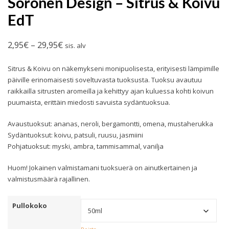
Soronen Design – Sitrus & Koivu
EdT
Hintaluokka:
2,95
€
–
29,95
€
sis. alv
2,95€
Sitrus & Koivu on näkemykseni monipuolisesta, erityisesti lämpimille
-
päiville erinomaisesti soveltuvasta tuoksusta. Tuoksu avautuu
29,95€
raikkailla sitrusten aromeilla ja kehittyy ajan kuluessa kohti koivun
puumaista, erittäin miedosti savuista sydäntuoksua.
Avaustuoksut: ananas, neroli, bergamontti, omena, mustaherukka
Sydäntuoksut: koivu, patsuli, ruusu, jasmiini
Pohjatuoksut: myski, ambra, tammisammal, vanilja
Huom! Jokainen valmistamani tuoksuerä on ainutkertainen ja
valmistusmäärä rajallinen.
Pullokoko